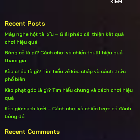
KIẾM
Recent Posts
Máy nghe hột tài xỉu – Giải pháp cải thiện kết quả
chơi hiệu quả
Bóng cỏ là gì? Cách chơi và chiến thuật hiệu quả
tham gia
Kèo chấp là gì? Tìm hiểu về kèo chấp và cách thức
phổ biến
Kèo phạt góc là gì? Tìm hiểu chung và cách chơi hiệu
quả
Kèo giữ sạch lưới – Cách chơi và chiến lược cá đánh
bóng đá
Recent Comments