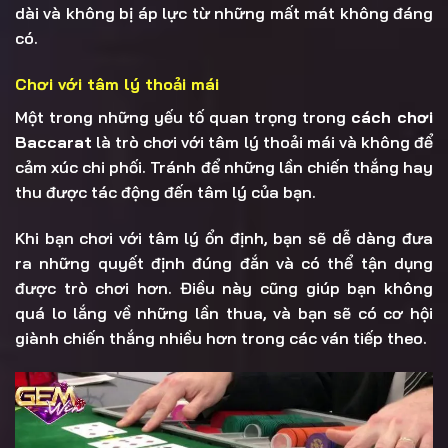
dài và không bị áp lực từ những mất mát không đáng
có.
Chơi với tâm lý thoải mái
Một trong những yếu tố quan trọng trong
cách chơi
Baccarat
là trò chơi với tâm lý thoải mái và không để
cảm xúc chi phối. Tránh để những lần chiến thắng hay
thu được tác động đến tâm lý của bạn.
Khi bạn chơi với tâm lý ổn định, bạn sẽ dễ dàng đưa
ra những quyết định đúng đắn và có thể tận dụng
được trò chơi hơn. Điều này cũng giúp bạn không
quá lo lắng về những lần thua, và bạn sẽ có cơ hội
giành chiến thắng nhiều hơn trong các ván tiếp theo.