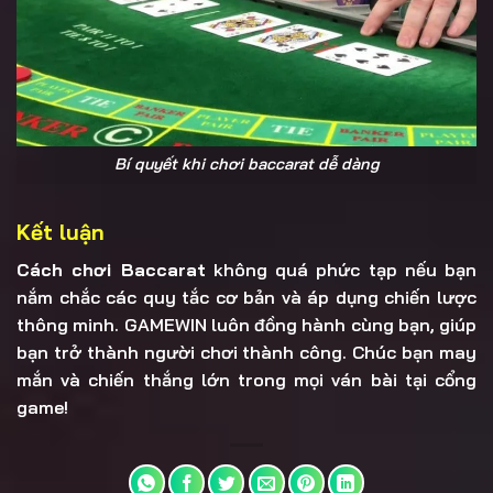
Bí quyết khi chơi baccarat dễ dàng
Kết luận
Cách chơi Baccarat
không quá phức tạp nếu bạn
nắm chắc các quy tắc cơ bản và áp dụng chiến lược
thông minh. GAMEWIN luôn đồng hành cùng bạn, giúp
bạn trở thành người chơi thành công. Chúc bạn may
mắn và chiến thắng lớn trong mọi ván bài tại cổng
game!