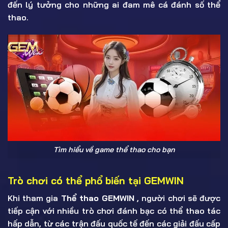
đến lý tưởng cho những ai đam mê cá đánh số thể
thao.
Tìm hiểu về game thể thao cho bạn
Trò chơi có thể phổ biến tại GEMWIN
Khi tham gia
Thể thao GEMWIN
, người chơi sẽ được
tiếp cận với nhiều trò chơi đánh bạc có thể thao tác
hấp dẫn, từ các trận đấu quốc tế đến các giải đấu cấp